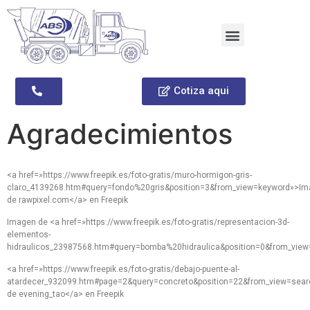
Cotiza aqui
Agradecimientos
<a href=»https://www.freepik.es/foto-gratis/muro-hormigon-gris-
claro_4139268.htm#query=fondo%20gris&position=3&from_view=keyword»>I
de rawpixel.com</a> en Freepik
Imagen de <a href=»https://www.freepik.es/foto-gratis/representacion-3d-
elementos-
hidraulicos_23987568.htm#query=bomba%20hidraulica&position=0&from_view
<a href=»https://www.freepik.es/foto-gratis/debajo-puente-al-
atardecer_932099.htm#page=2&query=concreto&position=22&from_view=sea
de evening_tao</a> en Freepik